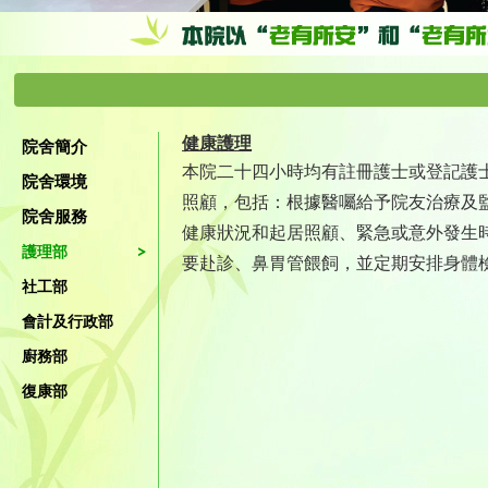
健康護理
院舍簡介
本院二十四小時均有註冊護士或登記護
院舍環境
照顧，包括：根據醫囑給予院友治療及
院舍服務
健康狀況和起居照顧、緊急或意外發生
護理部
要赴診、鼻胃管餵飼，並定期安排身體
社工部
會計及行政部
廚務部
復康部